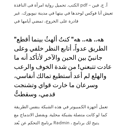
الكتب. تحميل رواية امرأة فى النافذة pdf – آ. ج. فين
تعيش آنا فوكس لوحدها في بيتها في مدينة نيويورك، غير
قادرة على الخروج، تمضي أيامها في
"هه.. هه.. هه" كنتُ ألهثُ بينما أقطع
الطريق عدواً، أتابع النظر خلفي وعلى
جانبيّ بين الحين والآخر لأتأكد أنه ما
عادت تتبعني! من شدة الخوف والرعب
والهلع لم أعد أستطيع تمالك أنفاسي،
وسرعان ما خارت قواي وتشنجت
قدمي، وسقطتُّ
تعمل أجهزة الكمبيوتر في هذه الشبكة بنفس الطريقة
كما لو كانت متصلة بشبكة محلية. وبفضل الاندماج مع
برنامج التحكم عن بُعد Radmin ، يتيح لك برنامج