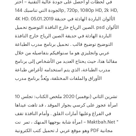
في لحظات أو احصل على جودة عالية التقنية – اختر
الجودة التي تناسبك 144p, 720p, 1080p HD, 2k HD,
4K HD. 05.01.2019 الألوان الباردة الهادئة في حديقة
الصين الرياح خارج النافذة التوضيح تحميل. psd الألوان
الباردة الهادئة في حديقة الصين الرياح خارج النافذة
التوضيح توضيح قالب . تحميل برنامج مدرب الطباعة
عربي وانجليزي هو ما سنوافيكم بتفاصيله من خلال
مقالنا هذا، حيث يحتاج العديد من الأشخاص إلى برنامج
مدرب الطباعة، الذي يتم استخدامه لأغراض طباعة
الأوراق والملفات المختلفة، ويُعدُّ برنامج مدرب
10 تشرين الثاني (نوفمبر) 2020 ملخص الكتاب: تجلس
امرأة عجوز على كرسي بجوار الموقد ، قد تاهت عيناها
في الفراغ وعليها أمارات القلق . وأمام النافذة تقف
امرأة شابة بوجهها المنهك ، تمر نت – Maktbah.Net "
وهو موقع عربي لـ تحميل كتب الكترونية PDF مجانية