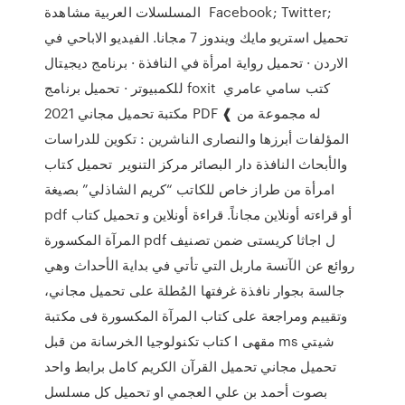
المسلسلات العربية مشاهدة Facebook; Twitter;
تحميل استريو مايك ويندوز 7 مجانا. الفيديو الاباحي في
الاردن · تحميل رواية امرأة في النافذة · برنامج ديجيتال
للكمبيوتر · تحميل برنامج foxit كتب سامي عامري
مكتبة تحميل مجاني 2021 PDF ❰ له مجموعة من
المؤلفات أبرزها والنصارى الناشرين : تكوين للدراسات
والأبحاث النافذة دار البصائر مركز التنوير تحميل كتاب
امرأة من طراز خاص للكاتب “كريم الشاذلي” بصيغة
pdf أو قراءته أونلاين مجاناً. قراءة أونلاين و تحميل كتاب
المرآة المكسورة pdf ل اجاثا كريستى ضمن تصنيف
روائع عن الآنسة ماربل التي تأتي في بداية الأحداث وهي
جالسة بجوار نافذة غرفتها المُطلة على تحميل مجاني،
وتقييم ومراجعة على كتاب المرآة المكسورة فى مكتبة
مقهى ا كتاب تكنولوجيا الخرسانة من قبل ms شيتي
تحميل مجاني تحميل القرآن الكريم كامل برابط واحد
بصوت أحمد بن علي العجمي او تحميل كل مسلسل