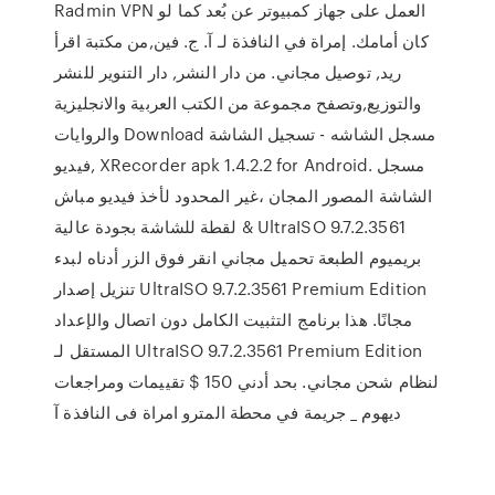
Radmin VPN العمل على جهاز كمبيوتر عن بُعد كما لو
كان أمامك. إمراة في النافذة لـ آ. ج. فين,من مكتبة اقرأ
ريد, توصيل مجاني. من دار النشر, دار التنوير للنشر
والتوزيع,وتصفح مجموعة من الكتب العربية والانجليزية
والروايات Download مسجل الشاشه - تسجيل الشاشة
فيديو, XRecorder apk 1.4.2.2 for Android. مسجل
الشاشة المصور المجان ،غير المحدود لأخذ فيديو مباش
& لقطة للشاشة بجودة عالية UltraISO 9.7.2.3561
بريميوم الطبعة تحميل مجاني انقر فوق الزر أدناه لبدء
تنزيل إصدار UltraISO 9.7.2.3561 Premium Edition
مجانًا. هذا برنامج التثبيت الكامل دون اتصال والإعداد
المستقل لـ UltraISO 9.7.2.3561 Premium Edition
لنظام شحن مجاني. بحد أدني 150 $ تقييمات ومراجعات
ديهوم _ جريمة في محطة المترو امراة فى النافذة آ