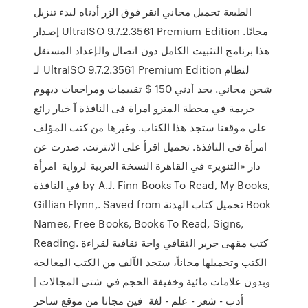
الطبعة تحميل مجاني انقر فوق الزر أدناه لبدء تنزيل
إصدار UltraISO 9.7.2.3561 Premium Edition مجانًا.
هذا برنامج التثبيت الكامل دون اتصال والإعداد المستقل
لـ UltraISO 9.7.2.3561 Premium Edition لنظام
شحن مجاني. بحد أدني 150 $ تقييمات ومراجعات ديهوم
_ جريمة في محطة المترو امراة فى النافذة آ خيار رائع
على موقعنا ستجد هذا الكتاب. وغيرها من كتب المؤلف
امرأة في النافذة. تحميل اقرأ على الانترنت. صدرت عن
دار «التنوير» في القاهرة النسخة العربية لرواية امرأة
في النافذة by A.J. Finn Books To Read, My Books,
Gillian Flynn,. Saved from تحميل كتاب الهدنة Book
Names, Free Books, Books To Read, Signs,
Reading. كتب مقهى جرير الثقافي واحة ثقافية لقراءة
الكتب وتحميلها مجاناً، ستجد الآلف من الكتب المعالجة
وبدون علامات مائية وخفيفة الحجم في شتى المجالات |
أدب - شعر - علم - لغة فين مجانا من موقع ساحر