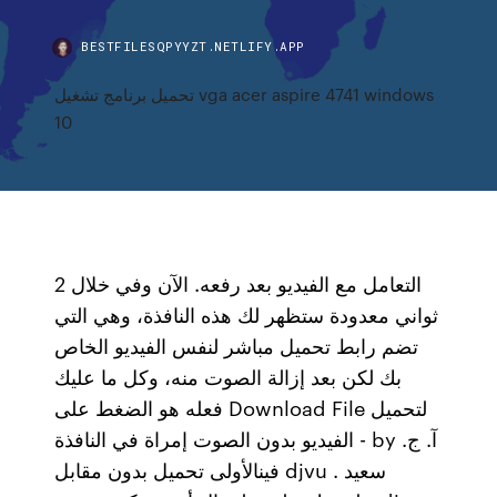
BESTFILESQPYYZT.NETLIFY.APP
تحميل برنامج تشغيل vga acer aspire 4741 windows
10
2 التعامل مع الفيديو بعد رفعه. الآن وفي خلال
ثواني معدودة ستظهر لك هذه النافذة، وهي التي
تضم رابط تحميل مباشر لنفس الفيديو الخاص
بك لكن بعد إزالة الصوت منه، وكل ما عليك
فعله هو الضغط على Download File لتحميل
الفيديو بدون الصوت إمراة في النافذة - by آ. ج.
فينالأولى تحميل بدون مقابل djvu . سعيد