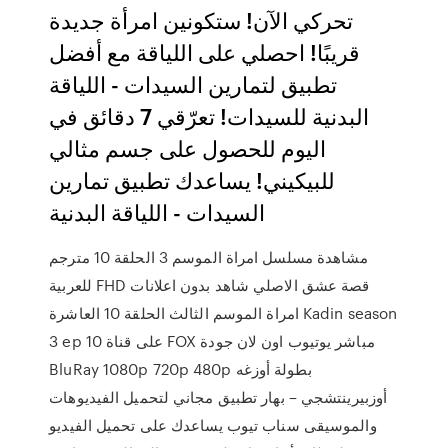
تحركي الآن! ستكونين امرأة جديدة
قريبًا! احصلي على اللياقة مع أفضل
تطبيق لتمارين السيدات - اللياقة
البدنية للسيدات! تعرّقي 7 دقائق في
اليوم للحصول على جسم مثالي
للبيكيني! يساعدك تطبيق تمارين
السيدات - اللياقة البدنية
مشاهدة مسلسل امراة الموسم 3 الحلقة 10 مترجم
للعربية FHD قصة عشق الاصلي شاهد بدون اعلانات
امراة الموسم الثالث الحلقة 10 العاشرة Kadin season
3 ep 10 على قناة FOX مباشر يوتيوب اون لان جودة
BluRay 1080p 720p 480p بطولة أوزغه
أوزبيرينتشجي – بهار تطبيق مجاني لتحميل الفيديوهات
والموسيقى سناب تيوب يساعدك على تحميل الفيديو