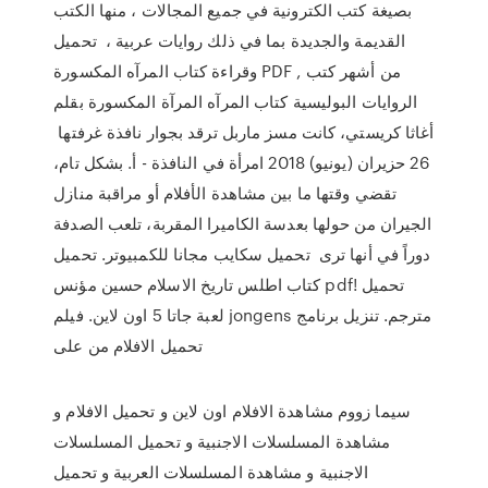
بصيغة كتب الكترونية في جميع المجالات ، منها الكتب
القديمة والجديدة بما في ذلك روايات عربية ، تحميل
وقراءة كتاب المرآه المكسورة PDF , من أشهر كتب
الروايات البوليسية كتاب المرآه المرآة المكسورة بقلم
أغاثا كريستي، كانت مسز ماربل ترقد بجوار نافذة غرفتها
26 حزيران (يونيو) 2018 امرأة في النافذة - أ. بشكل تام،
تقضي وقتها ما بين مشاهدة الأفلام أو مراقبة منازل
الجيران من حولها بعدسة الكاميرا المقربة، تلعب الصدفة
دوراً في أنها ترى تحميل سكايب مجانا للكمبيوتر. تحميل
كتاب اطلس تاريخ الاسلام حسين مؤنس pdf! تحميل
لعبة جاتا 5 اون لاين. فيلم jongens مترجم. تنزيل برنامج
تحميل الافلام من على
سيما زووم مشاهدة الافلام اون لاين و تحميل الافلام و
مشاهدة المسلسلات الاجنبية و تحميل المسلسلات
الاجنبية و مشاهدة المسلسلات العربية و تحميل