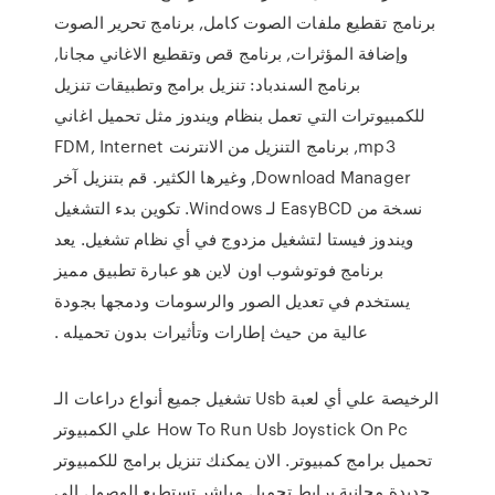
برنامج تقطيع ملفات الصوت كامل, برنامج تحرير الصوت
وإضافة المؤثرات, برنامج قص وتقطيع الاغاني مجانا,
برنامج السندباد: تنزيل برامج وتطبيقات تنزيل
للكمبيوترات التي تعمل بنظام ويندوز مثل تحميل اغاني
mp3, برنامج التنزيل من الانترنت FDM, Internet
Download Manager, وغيرها الكثير. قم بتنزيل آخر
نسخة من EasyBCD لـ Windows. تكوين بدء التشغيل
ويندوز فيستا لتشغيل مزدوج في أي نظام تشغيل. يعد
برنامج فوتوشوب اون لاين هو عبارة تطبيق مميز
يستخدم في تعديل الصور والرسومات ودمجها بجودة
عالية من حيث إطارات وتأثيرات بدون تحميله .
تشغيل جميع أنواع دراعات الـ Usb الرخيصة علي أي لعبة
علي الكمبيوتر How To Run Usb Joystick On Pc
تحميل برامج كمبيوتر. الان يمكنك تنزيل برامج للكمبيوتر
جديدة مجانية برابط تحميل مباشر تستطيع الوصول الى