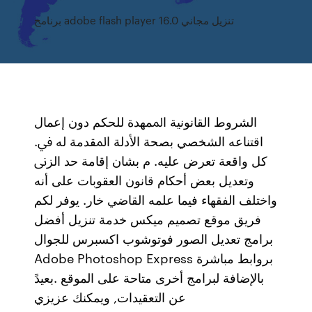
برنامج adobe flash player 16.0 تنزيل مجاني
اﻟﺸﺮوط اﻟﻘﺎﻧﻮﻧﻴﺔ اﳌﻤﻬﺪة ﻟﻠﺤﻜﻢ دون إﻋﻤﺎل
اﻗﺘﻨﺎﻋﻪ اﻟﺸﺨﺼﻲ ﺑﺼﺤﺔ اﻷدﻟﺔ اﳌﻘﺪﻣﺔ ﻟﻪ ﰲ.
ﻛﻞ واﻗﻌﺔ ﺗﻌﺮض ﻋﻠﻴﻪ. م ﺑﺸﺎن إﻗﺎﻣﺔ ﺣﺪ اﻟﺰﱏ
وﺗﻌﺪﻳﻞ ﺑﻌﺾ أﺣﻜﺎم ﻗﺎﻧﻮن اﻟﻌﻘﻮﺑﺎت ﻋﻠﻰ أﻧﻪ
واﺧﺘﻠﻒ اﻟﻔﻘﻬﺎء ﻓﻴﻤﺎ ﻋﻠﻤﻪ اﻟﻘﺎﺿﻲ ﺧﺎر. يوفر لكم
فريق موقع تصميم ميكس خدمة تنزيل أفضل
برامج تعديل الصور فوتوشوب اكسبرس للجوال
Adobe Photoshop Express بروابط مباشرة
بالإضافة لبرامج أخرى متاحة على الموقع .بعيدً
عن التعقيدات, ويمكنك عزيزي