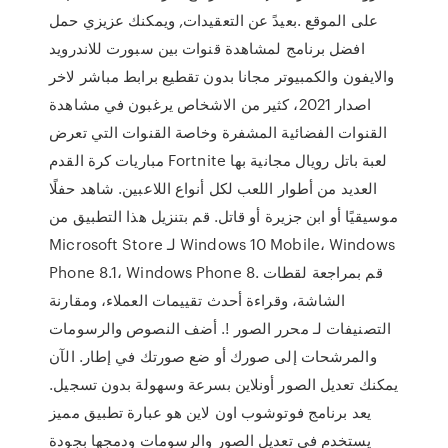
على الموقع .بعيدً عن التعقيدات, ويمكنك عزيزي حمل
افضل برنامج لمشاهدة قنوات بين سبورت للاندرويد
والايفون والكمبيوتر مجانا بدون تقطيع برابط مباشر لاخر
اصدار 2021، كثير من الاشخاص يرغبون في مشاهدة
القنوات الفضائية المشفرة وخاصة القنوات التي تعرض
مباريات كرة القدم Fortnite لعبة باتل رويال مجانية بها
العديد من أطوار اللعب لكل أنواع اللاعبين. شاهد حفلًا
موسيقيًا أو ابن جزيرة أو قاتل. قم بتنزيل هذا التطبيق من
Microsoft Store لـ Windows 10 Mobile، Windows
Phone 8.1، Windows Phone 8. قم بمراجعة لقطات
الشاشة، وقراءة أحدث تقييمات العملاء، ومقارنة
التصنيفات لـ محرر الصور !. أضف النصوص والرسومات
والمرشحات إلى صورك أو ضع صورتك في إطار. الآن
يمكنك تعديل الصور أونلاين بسرعة وسهولة بدون تسجيل.
يعد برنامج فوتوشوب اون لاين هو عبارة تطبيق مميز
يستخدم في تعديل الصور والرسومات ودمجها بجودة