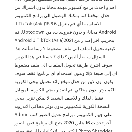
اهم و احدث برامج كمبيوتر مهمه مجانا بدون اشتراك من
خلال موقعنا كما يمكنك الوصول الى برامج الكمبيوتر
الاساسية لأي ‫قم بنتزيل TikTok (Asia)18.6.6 لـ
Android مجانا، و بدون فيروسات، من Uptodown. قم
بتجريب آخر إصدار من TikTok (Asia)2021 لـ Android
كيفية تحويل الملف إلى ملف مضغوط ؟ ربما سألت هذا
السؤال سابقاً, أليس كذلك ؟ حسنا في هذا الدرس
سوف اشرح طريقة تحويل الملفات الى ملف مضغوط
اي إلى صيغة zip وبدون استخدام اي برنامج! فقط سوف
يكون اون لاين من خلال موقع رائع تحميل ببجي الكورية
للكمبيوتر بدون محاكي. تم اصدار ببجي الكورية للموبايل
فقط , لذلك و للاسف الشديد لا يمكن تنزيل ببجي
النسخة الكورية للكمبيوتر بدون توفر محاكي الاندرويد
على جهاز الكمبيوتر . برامج تعديل الصور كتب Admin
آخر تحديث 16 يناير, 2020 يتيح لك برنامج قص الصور
Photo Shredder الكثير من الامكانيات الرائعة، ومنها