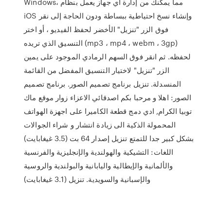
Windows، مما يمكنك من إدارة أي جهاز يعمل بنظام
iOS وإنشاء نسخ احتياطية ببساطة ودون الحاجة إلى نقر
فوق الزر "تنزيل" الأخضر لحفظ الفيديو ، أو اختر
التنسيق الذي تريده (mp3 ، mp4 ، webm ، 3gp)
لحفظه. ثم انقر فوق السهم الرمادي الموجود على يمين
الزر "تنزيل" لاختيار التنسيق المفضل من القائمة
المنسدلة. تنزيل برنامج تصميم الصور. برنامج تصميم
الصور: اهلا و مرحبا بكم اصدقائي الاعزاء زوار موقع ماك
توبيا الكرام, ادي دمج قطعة الكاميرا على اجهزة الهواتف
المحمولة الذكية الى زيادة انتشار و شراء الجوالات
بشكل كبير جدا للتمتع تنزيل إصدار 64 بت (3.5 غيغابايت)
اللغات: التشيكية والهولندية والإنجليزية والفرنسية
والألمانية والإيطالية واليابانية والبولندية والروسية
والإسبانية والسويدية. تنزيل (3.1 غيغابايت)