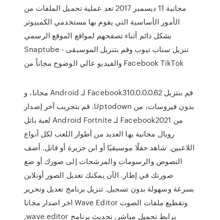
مجانية 11 ديسمبر 2017 تعد عملية تحميل الملفات من
الأمور الأساسية التي يقوم بها مستخدمي الكمبيوتر
بشكل دائم أثناء تصفحهم لمواقع الموقع الرسمي
Snaptube - تنزيل سناب تيوب وقم بتنزيل الموسيقى
والفيديو عالي الوضوح مجاناً من Facebook TikTok
‫قم بنتزيل Facebook310.0.0.0.62 لـ Android مجانا، و
بدون فيروسات، من Uptodown. قم بتجريب آخر إصدار
من Facebook2021 لـ Android Fortnite لعبة باتل
رويال مجانية بها العديد من أطوار اللعب لكل أنواع
اللاعبين. شاهد حفلًا موسيقيًا أو ابن جزيرة أو قاتل. أضف
النصوص والرسومات والمرشحات إلى صورك أو ضع
صورتك في إطار. الآن يمكنك تعديل الصور أونلاين
بسرعة وسهولة بدون تسجيل. تنزيل برنامج تعديل وتحرير
وتقطيع ملفات الصوت Wave Editor اخر اصدار مجانا
برابط تحميل مباشر, تحديث برنامج wave editor,