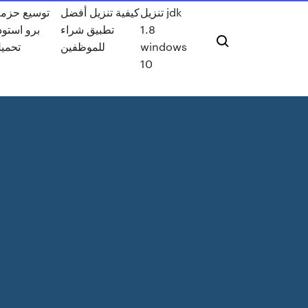
تنزيل jdk
كيفية تنزيل أفضل
1.8
تطبيق شراء
برو استود
windows
للموظفين
تحمي
10