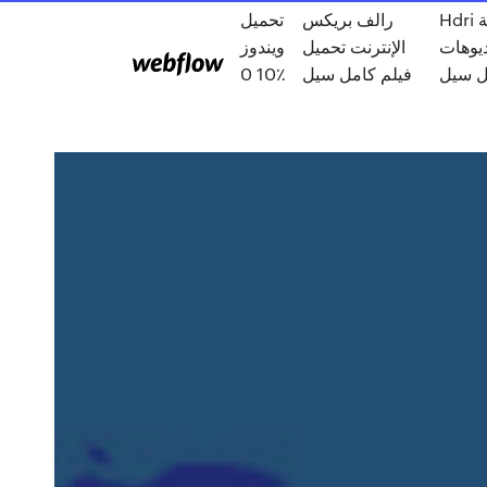
Hdri توسيع حزمة
رالف بريكس
تحميل
يوهات
الإنترنت تحميل
ويندوز
ل سيل
فيلم كامل سيل
10 0٪