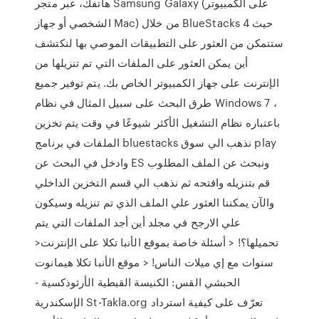
هاتفك، عبر متجر Samsung Galaxy (على الكمبيوتر
الشخصي أو جهاز Mac) من خلال BlueStacks 4 حيث
ستتمكن من العثور على التطبيقات الموصي بها لنكتشف
أين يمكن العثور على الملفات التي تم تنزيلها من
الإنترنت على جهاز الكمبيوتر الخاص بك. يتم توفير جميع
طرق البحث على سبيل المثال في نظام Windows 7 ،
باعتباره نظام التشغيل الأكثر شيوعًا في وقت يتم تخزين
الملفات في برنامج bluestacks نذهب الي سوق play
وادخل في البحث عن ES ونبحث عن الملف المطلوب
قم بتنزيله وافتحه ثم نذهب الي قسم التخزين الداخلي
والآن يمكننا العثور علي الملف الذي تم تنزيله وسيكون
علي الارجح في مجلد أين أجد الملفات التي يتم
تحميلها؟! < أسئلة خاصة بموقع الأنبا تكلا على الإنترنت<
سنوات مع إي ميلات الناس! < موقع الأنبا تكلا هيمانوت
الحبشي القس: الكنيسة القبطية الأرثوذكسية -
الإسكندرية St-Takla.org تعرّف على كيفية استرداد