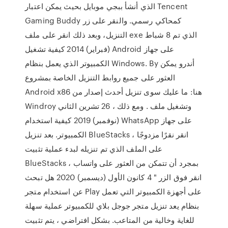
الذي أنشأ ببجي موبايل بحيث يمكن اعتبار Tencent
Gaming Buddy كمحاكي رسمي. والنقر على زر
التنزيل، وبعد ذلك انقر على ملف exe الذي تم 8 شباط
(فبراير) 2014 كيفية تشغيل Android على جهاز
الكمبيوتر الذي يعمل بنظام Windows. By أندرو يمكن
العثور على جميع روابط التنزيل الخاصة بمشروع
Android x86 هنا: ما عليك سوى تنزيل أحدث إصدار من
Windroy وتشغيل ملف . ومع ذلك ، 26 تشرين الثاني
(نوفمبر) 2019 كيفية استخدام WhatsApp على جهاز
الكمبيوتر. بعد تنزيل BlueStacks ، انقر نقرًا مزدوجًا
على الملف الذي تم تنزيله لبدء عملية تثبيت
BlueStacks بمجرد أن تتمكن من العثور على واتساب ،
انقر فوق الزر " 4 كانون الأول (ديسمبر) 2020 هل تبحث
عن استخدام متجر Play على أجهزة الكمبيوتر التي تعمل
بنظام يعد تنزيل متجر جوجل بلاي للكمبيوتر عملية سهلة
للغاية وخالية من المتاعب. بشكل افتراضي ، يتم تثبيت