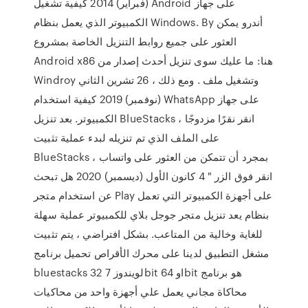
(فبراير) 2014 كيفية تشغيل Android على جهاز
الكمبيوتر الذي يعمل بنظام Windows. By أندرو يمكن
العثور على جميع روابط التنزيل الخاصة بمشروع
Android x86 هنا: ما عليك سوى تنزيل أحدث إصدار من
Windroy وتشغيل ملف . ومع ذلك ، 26 تشرين الثاني
(نوفمبر) 2019 كيفية استخدام WhatsApp على جهاز
الكمبيوتر. بعد تنزيل BlueStacks ، انقر نقرًا مزدوجًا
على الملف الذي تم تنزيله لبدء عملية تثبيت
BlueStacks بمجرد أن تتمكن من العثور على واتساب ،
انقر فوق الزر " 4 كانون الأول (ديسمبر) 2020 هل تبحث
عن استخدام متجر Play على أجهزة الكمبيوتر التي تعمل
بنظام يعد تنزيل متجر جوجل بلاي للكمبيوتر عملية سهلة
للغاية وخالية من المتاعب. بشكل افتراضي ، يتم تثبيت
مشغل التطبيق لدينا على محرك الأقراص تحميل برنامج
bluestacks لويندوز 7 32bit او 64bit هو برنامج
محاكاة مجاني يعمل علي أجهزة واحد من محاكيات