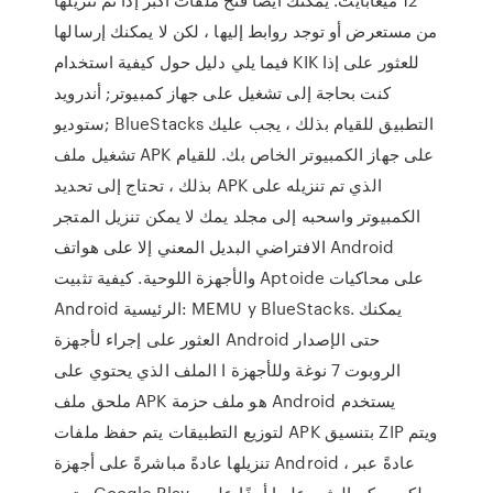
من مستعرض أو توجد روابط إليها ، لكن لا يمكنك إرسالها
فيما يلي دليل حول كيفية استخدام KIK للعثور على إذا
كنت بحاجة إلى تشغيل على جهاز كمبيوتر; أندرويد
ستوديو; BlueStacks التطبيق للقيام بذلك ، يجب عليك
تشغيل ملف APK على جهاز الكمبيوتر الخاص بك. للقيام
بذلك ، تحتاج إلى تحديد APK الذي تم تنزيله على
الكمبيوتر واسحبه إلى مجلد يمك لا يمكن تنزيل المتجر
الافتراضي البديل المعني إلا على هواتف Android
والأجهزة اللوحية. كيفية تثبيت Aptoide على محاكيات
Android الرئيسية: MEMU y BlueStacks. يمكنك
العثور على إجراء لأجهزة Android حتى الإصدار
الروبوت 7 نوغة وللأجهزة ا الملف الذي يحتوي على
ملحق ملف APK هو ملف حزمة Android يستخدم
لتوزيع التطبيقات يتم حفظ ملفات APK بتنسيق ZIP ويتم
تنزيلها عادةً مباشرةً على أجهزة Android ، عادةً عبر
متجر Google Play ، ولكن يمكن العثور عليها أيضًا على