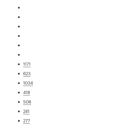
1171
623
1034
418
508
241
277