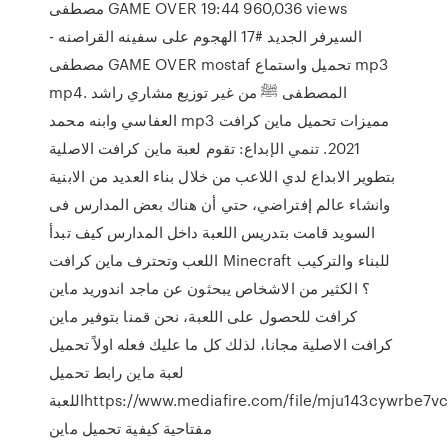
مصطفى GAME OVER 19:44 960,036 views
السيرفر الجديد #17 الهجوم على سفينه القراصنه -
مصطفى GAME OVER mostaf تحميل واستماع mp3
mp4. المصطفى ﷺ من غير توزيع مشاري راشد
العفاسي وابنه محمد mp3 مميزات تحميل ماين كرافت
2021. تنمي الإبداع: تقوم لعبة ماين كرافت الاصلية
بتطوير الابداع لدي اللاعب من خلال بناء العديد من الابنية
وانشاء عالم إفتراضي، حتي أن هناك بعض المدارس فى
السويد قامت بتدريس اللعبة داخل المدارس كيف تبدأ
اللعب وتحترف ماين كرافت Minecraft للبناء والتركيب
؟ الكثير من الاشخاص يبحثون عن ماجد اندوريد ماين
كرافت للحصول على اللعبة، نحن قمنا بتوفير ماين
كرافت الاصلية مجانا، لذلك كل ما عليك فعله اولاً تحميل
لعبة ماين رابط تحميل
اللعبةhttps://www.mediafire.com/file/mju143cywrbe7vc/ShiginimaSE_v2000.zipكلمات
مفتاحية كيفية تحميل ماين