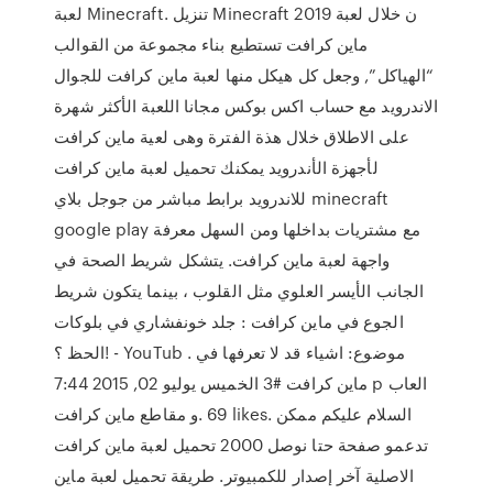
لعبة Minecraft. تنزيل Minecraft 2019 ن خلال لعبة
ماين كرافت تستطيع بناء مجموعة من القوالب
“الهياكل”, وجعل كل هيكل منها لعبة ماين كرافت للجوال
الاندرويد مع حساب اكس بوكس مجانا اللعبة الأكثر شهرة
على الاطلاق خلال هذة الفترة وهى لعية ماين كرافت
لأجهزة الأندرويد يمكنك تحميل لعبة ماين كرافت
للاندرويد برابط مباشر من جوجل بلاي minecraft
google play مع مشتريات بداخلها ومن السهل معرفة
واجهة لعبة ماين كرافت. يتشكل شريط الصحة في
الجانب الأيسر العلوي مثل القلوب ، بينما يتكون شريط
الجوع في ماين كرافت : جلد خونفشاري في بلوكات
الحظ ؟! - YouTub . موضوع: اشياء قد لا تعرفها في
ماين كرافت #3 الخميس يوليو 02, 2015 7:44 p ‎العاب
و مقاطع ماين كرافت‎. 69 likes. ‎السلام عليكم ممكن
تدعمو صفحة حتا نوصل 2000 تحميل لعبة ماين كرافت
الاصلية آخر إصدار للكمبيوتر. طريقة تحميل لعبة ماين