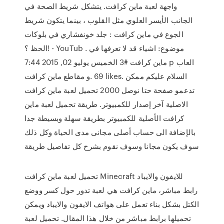
واجهة لعبة ماين كرافت. يتشكل شريط الصحة في
الجانب الأيسر العلوي مثل القلوب ، بينما يتكون شريط
الجوع في ماين كرافت : جلد خونفشاري في بلوكات
الحظ ؟! - YouTub . موضوع: اشياء قد لا تعرفها في
ماين كرافت #3 الخميس يوليو 02, 2015 7:44 p ‎العاب
و مقاطع ماين كرافت‎. 69 likes. ‎السلام عليكم ممكن
تدعمو صفحة حتا نوصل 2000 تحميل لعبة ماين كرافت
الاصلية آخر إصدار للكمبيوتر. طريقة تحميل لعبة ماين
كرافت الأصلية للكمبيوتر بطريقة سهلة وبسيطة جدا
بالإضافة الى حساب أصلى مجانى مدى الحياة وكل ذلك
سوف يكون مجانا وسوف نقوم بشرح كل تفاصيل طريقة
تحميل لعبة ماين كرافت Minecraft للايفون والايباد
رابط مباشر، ماين كرافت هي لعبة تدور حول كسر ووضع
الكتل بشكل بناء تعمل على هواتف الايفون والايباد ويمكن
تحميلها برابط مباشر من خلال هذا المقال. تحميل لعبة