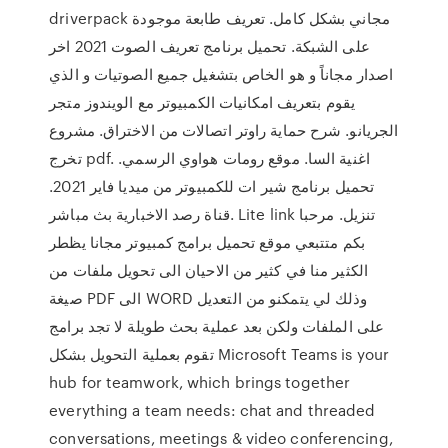
driverpack مجاني بشكل كامل. تعريف طابعة موجودة
على الشبكة. تحميل برنامج تعريف الصوت 2021 اخر
اصدار مجاناً و هو الخاص بتشغيل جميع الصوتيات و الذي
يقوم بتعريف امكانيات الكمبيوتر مع الويندوز متجر
الجريانو. شرح حماية راوتر اتصالات من الاختراق. مشروع
تخرج pdf. اغنية السا. موقع رومات هواوي الرسمي.
تحميل برنامج شير ات للكمبيوتر من ميديا فاير 2021.
قناة رصد الاخبارية بث مباشر. Lite link تنزيل. مرحبا
بكم متتبعي موقع تحميل برامج كمبيوتر مجانا يظطر
الكثير منا في كثير من الاحيان الى تحويل ملفات من
صيغة PDF الى WORD وذلك لي يتمكنو من التعديل
على الملفات ولكن بعد عملية بحث طويلة لا تجد برامج
تقوم بعملية التحويل بشكل Microsoft Teams is your
hub for teamwork, which brings together
everything a team needs: chat and threaded
conversations, meetings & video conferencing,