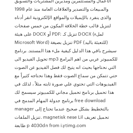
الأعمال والمستثمرين ومديرين المشتريات والتسويق
والمبيعات والتصدير والعلاقات العامة منذ عام 1998
والذى ينفرد بالإيميلات والمواقع الإلكترونية انقر أدناه
لتنزيل قالب خطة الخلافة المكون من خمس صفحات
على هيئة DOCX أو PDF: تنزيل كـ DOCX (لملء
Microsoft Word) تنزيل بصيغة PDF (للتعبئة باليد)
سيشرح باقي هذا الدليل كيفية ملء هذا المستند. برنامج
تحويل الفيديو الى mp3 للكمبيوتر عربي من اهم البرامج
التي نحتاجها بحيث انه يتيح لك فصل الفيديو عن الصوت
حتي تتمكن من سماع الصوت فقط وهذا نحتاجه كثيراً مع
الفيديوهات التي تحتوي علي صورة ثابته مثلاً ، لذلك في
هذا تحميل برنامج تحميل مجاني للكمبيوتر سيسمح لك
برنامج جدولة المهام المدمج في free download
manager بالتخطيط بشكل صحيح عندما تحتاج إلى
تنزيل الملفات. magnetisk nese Lil تحميل تعريف
طابعة p 4030dn from i.ytimg.com