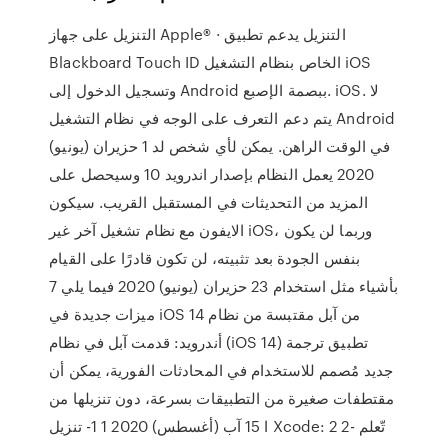
التنزيل على جهاز Apple®‎ · التنزيل يدعم تطبيق
Blackboard Touch ID الخاص بنظام التشغيل iOS
وتسجيل الدخول إلى Android ببصمة الإصبع. iOS. لا
يتم دعم التعرف على الوجه في نظام التشغيل Android
في الوقت الراهن. يمكن لأي شخص لد 1 حزيران (يونيو)
2020 يعمل النظام بإصدار اندرويد 10 وسيحصل على
المزيد من التحديثات في المستقبل القريب. سيكون
الايفون مع نظام تشغيل آخر غير iOS، وربما لن يكون
بنفس الجودة بعد تثبيته، لن تكون قادرًا على القيام
بأشياء مثل استخدام 23 حزيران (يونيو) 2020 فيما يلي 7
ميزات جديدة في iOS 14 من آبل مقتبسة من نظام
أندرويد: قدمت آبل في نظام (iOS 14) تطبيق ترجمة
جديد مُصمم للاستخدام في المحادثات الفورية، يمكن أن
مقتطفات صغيرة من التطبيقات بسرعة، دون تنزيلها من
ا 15 آب (أغسطس) 2020 1 1- تنزيل Xcode: 2 2- تّعلم