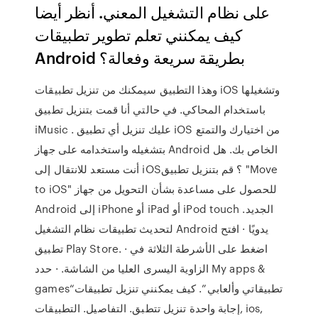
على نظام التشغيل المعني. أنظر أيضا
كيف يمكنني تعلم تطوير تطبيقات
Android بطريقة سريعة وفعالة؟
وهذا التطبيق سيمكنك من تنزيل تطبيقات iOS وتشغيلها
باستخدام المحاكي. في حالتي أنا قمت بتنزيل تطبيق
iMusic . عليك تنزيل أي تطبيق iOS من اختيارك والتمتع
بتشغيله واستخدامه على جهاز Android الخاص بك. هل
أنت مستعد للانتقال إلى iOS؟ قم بتنزيل تطبيق "Move
to iOS" للحصول على مساعدة بشأن التحويل من جهاز
Android إلى iPhone أو iPad أو iPod touch الجديد.
لتحديث تطبيقات نظام التشغيل Android يدويًا · افتح
تطبيق Play Store. · اضغط على الأشرطة الثلاثة في
الزاوية اليسرى العليا من الشاشة. · حدد My apps &
games“تطبيقاتي وألعابي”. كيف يمكنني تنزيل تطبيقات
إجابة واحدة تنزيل تتطبق. التفاصيل. التطبيقات, ios,