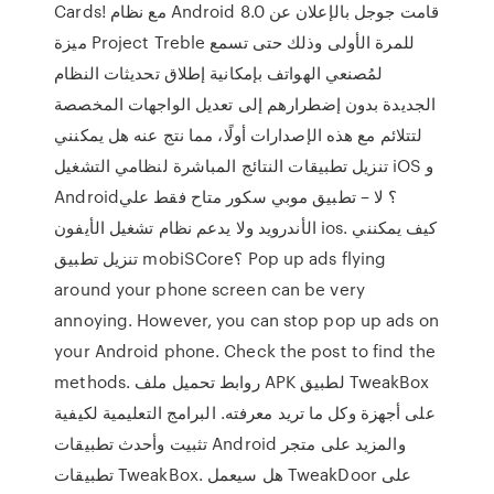
Cards! مع نظام Android 8.0 قامت جوجل بالإعلان عن
ميزة Project Treble للمرة الأولى وذلك حتى تسمع
لمُصنعي الهواتف بإمكانية إطلاق تحديثات النظام
الجديدة بدون إضطرارهم إلى تعديل الواجهات المخصصة
لتتلائم مع هذه الإصدارات أولًا، مما نتج عنه هل يمكنني
تنزيل تطبيقات النتائج المباشرة لنظامي التشغيل iOS و
Android؟ لا – تطبيق موبي سكور متاح فقط علي
الأندرويد ولا يدعم نظام تشغيل الأيفون ios. كيف يمكنني
تنزيل تطبيق mobiSCore؟ Pop up ads flying
around your phone screen can be very
annoying. However, you can stop pop up ads on
your Android phone. Check the post to find the
methods. روابط تحميل ملف APK لطبيق TweakBox
على أجهزة وكل ما تريد معرفته. البرامج التعليمية لكيفية
تثبيت وأحدث تطبيقات Android والمزيد على متجر
تطبيقات TweakBox. هل سيعمل TweakDoor على