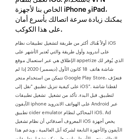
الخاص بنا لأجهزة iPhone وiPad،
يمكنك زيادة سرعة اتصالك بأسرع أمان
على هذا الكوكب.
أولاً هُناك أكثر من طريقة لتشغيل تطبيقات نظام iOS
على أندرويد وأول طريقة والتي تُعتبر الأشهر على
الإطلاق هي عبر استعمال موقع appetize الذي يُوفر لك
شاشة هاتف 18 كانون الأول (ديسمبر) 2020 إذا لم
تتمكن من استخدام متجر Google Play Store، فتعرّف
على كيفية تنزيل تطبيق "نقل إلى iOS". لقطتا شاشة
لتطبيق. قبل البدء. تأكد من تشغيل تشغيل تطبيقات
الآيفون iphone على الهواتف الاندرويد Android عبر
تطبيق cider emulator المحاكي لنظام iOS. Ad
المعروف أصدقائي أن نظام تشغيل iOS يخص أجهزة
الآيفون والأجهزة التابعة لشركة آبل العالمية ، ويدعم هذا
النظام متجر بالأسفل وانت هل يمكن تشغيل تطبيقات