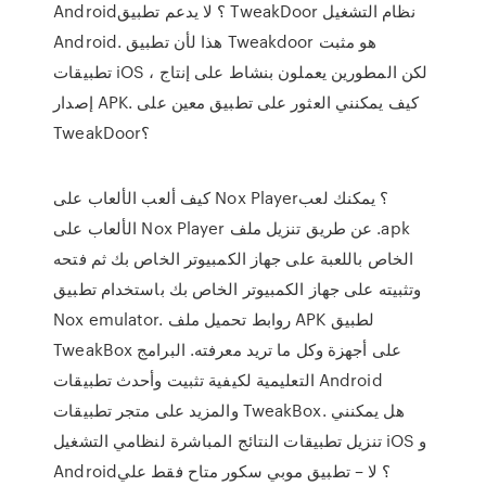
Android؟ لا يدعم تطبيق TweakDoor نظام التشغيل
Android. هذا لأن تطبيق Tweakdoor هو مثبت
تطبيقات iOS ، لكن المطورين يعملون بنشاط على إنتاج
إصدار APK. كيف يمكنني العثور على تطبيق معين على
TweakDoor؟
كيف ألعب الألعاب على Nox Player؟ يمكنك لعب
الألعاب على Nox Player عن طريق تنزيل ملف .apk
الخاص باللعبة على جهاز الكمبيوتر الخاص بك ثم فتحه
وتثبيته على جهاز الكمبيوتر الخاص بك باستخدام تطبيق
Nox emulator. روابط تحميل ملف APK لطبيق
TweakBox على أجهزة وكل ما تريد معرفته. البرامج
التعليمية لكيفية تثبيت وأحدث تطبيقات Android
والمزيد على متجر تطبيقات TweakBox. هل يمكنني
تنزيل تطبيقات النتائج المباشرة لنظامي التشغيل iOS و
Android؟ لا – تطبيق موبي سكور متاح فقط علي