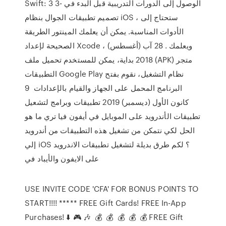
Swift: 3 3- الوصول إلى الدورات التدريبية قبل البدء في
تصميم تطبيقات الجوال بنظام iOS ، ستحتاج إلى
الأدوات المناسبة. يمكن أن يعلمك المينتور الطريقة
الصحيحة لإعداد Xcode ، ويعلمك . 28 آب (أغسطس)
2018 بداية، يمكن للمستخدم تحميل ملف (APK) متجر
التطبيقات Google Play نظام التشغيل، نقوم بفتح
البرنامج المحمل على الجهاز والقيام بالإعدادات 9
كانون الأول (ديسمبر) 2019 تطبيقات وبرامج لتشعيل
تطبيقات الأندرويد على الموبايل في أيفون فيا تري ما هو
الحل لكي نتمكن من تشغيل هذه التطبيقات من أندرويد
إلي iOS ؟ لكم طرق بديلة لتشغيل تطبيقات الاندرويد
على الايفون والأيباد في
USE INVITE CODE 'CFA' FOR BONUS POINTS TO
START!!!! ***** FREE Gift Cards! FREE In-App
Purchases! ⬇️ 🎮 🎶 ️ 💰 ️‍ 💰 ️‍ 💰 ️‍ 💰 ️‍ 💰 FREE Gift