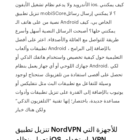
الأندرويد ولا يدعم نظام تشغيل الأيفون ios. كيف يمكنني
تنزيل تطبيق mobiSCore؟ لا يمكنني إرسال رسائل
نصية من على هاتف الـ Android الخاص بي، كيف
يمكنني حلها؟ أصبحت الرسائل النصية أسهل وأسرع
طريقة للتواصل مع العائلة والأصدقاء. اعثر على أفضل
تطبيقات وألعاب Android ، بالإضافة إلى البرامج
التعليمية حول كيفية تخصيص واستخدام هاتفك الذكي أو
جهازك اللوحي أو أي جهاز يعمل بنظام Android. لكي
تحصل على أقصى استفادة من تلفزيونك ستحتاج لوجود
وسيلة للتفاعل مع تطبيقات البث مثل نتفليكس أو
يوتيوب بالإضافة إلى القدرة على تنزيل تطبيقات وأدوات
مساعدة جديدة، باختصار؛ إنها تقنية “التلفزيون الذكي”
ولكن هناك خيار
تنزيل تطبيق NordVPN للأجهزة التي
تعمل بنظام iOS. باستخدام VPN