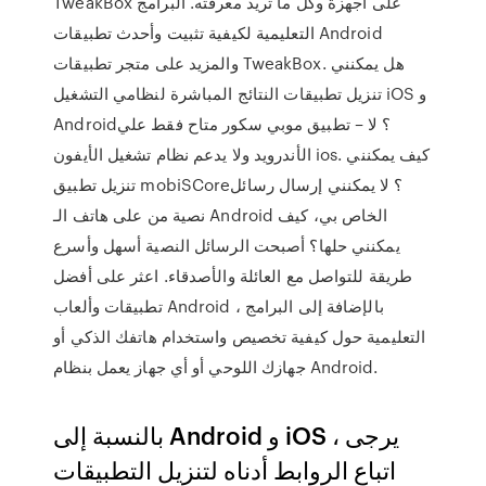
TweakBox على أجهزة وكل ما تريد معرفته. البرامج
التعليمية لكيفية تثبيت وأحدث تطبيقات Android
والمزيد على متجر تطبيقات TweakBox. هل يمكنني
تنزيل تطبيقات النتائج المباشرة لنظامي التشغيل iOS و
Android؟ لا – تطبيق موبي سكور متاح فقط علي
الأندرويد ولا يدعم نظام تشغيل الأيفون ios. كيف يمكنني
تنزيل تطبيق mobiSCore؟ لا يمكنني إرسال رسائل
نصية من على هاتف الـ Android الخاص بي، كيف
يمكنني حلها؟ أصبحت الرسائل النصية أسهل وأسرع
طريقة للتواصل مع العائلة والأصدقاء. اعثر على أفضل
تطبيقات وألعاب Android ، بالإضافة إلى البرامج
التعليمية حول كيفية تخصيص واستخدام هاتفك الذكي أو
جهازك اللوحي أو أي جهاز يعمل بنظام Android.
بالنسبة إلى Android و iOS ، يرجى
اتباع الروابط أدناه لتنزيل التطبيقات