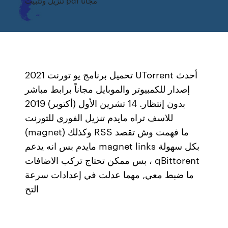
تنزيل وتثبيت pdf مجانًا
تحميل برنامج يو تورنت 2021 UTorrent أحدث
إصدار للكمبيوتر والموبايل مجاناً برابط مباشر
بدون إنتظار. 14 تشرين الأول (أكتوبر) 2019
للاسف تراه مايدم تنزيل الفوري للتورنت
(magnet) وكذلك RSS ما فهمت وش تقصد
مايدم بس انه يدعم magnet links بكل سهولة
، بس ممكن تحتاج تركب الاضافات qBittorent
ما ضبط معي, مهما عدلت في إعدادات سرعة
التح