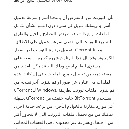
لأن التورنت من المفترض أن يمنحنا أسرع سرعة تحميل
أسرع، ويمكنك تنزيل كل شيء دون القلق بشأن تكامل
الملفات. ومع ذلك، هناك بعض النصائح والحيل والطرق
لتسريع التورنت الى اقصى سرعة تحميل على الاطلاق.
تحميل برنامج التورنت اخر اصدار uTorrent مجانا
للكمبيوتر وقد نال هذا البرنامج شهرة كبيرة وواسعة على
مستوى العالم أجمع وذلك لأنه قد مكن العديد من
مستخدميه من تحميل جميع الملفات حتى إن كانت هذه
الملفات هى عبارة عن صور أو قم بتنزيل آخر نسخة من
uTorrent لـ Windows. قم بتنزيل ملفات تورنت بطريقة
سهلة. uTorrent خادم خفيف من BitTorrent يستخدم
أقل موارد مقارنة بالخوادم الأخرى من نوعه. خدمة اخرى
تمكنك من من تحميل ملفات التورنت التي لا تتجاوز أكثر
من 1 جيجا ،وبسرعة غير محدودة ، في الحساب المجاني