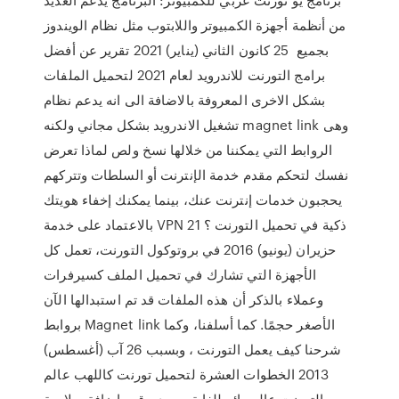
من أنظمة أجهزة الكمبيوتر واللابتوب مثل نظام الويندوز
بجميع 25 كانون الثاني (يناير) 2021 تقرير عن أفضل
برامج التورنت للاندرويد لعام 2021 لتحميل الملفات
بشكل الاخرى المعروفة بالاضافة الى انه يدعم نظام
تشغيل الاندرويد بشكل مجاني ولكنه magnet link وهى
الروابط التي يمكننا من خلالها نسخ ولص لماذا تعرض
نفسك لتحكم مقدم خدمة الإنترنت أو السلطات وتتركهم
يحجبون خدمات إنترنت عنك، بينما يمكنك إخفاء هويتك
بالاعتماد على خدمة VPN ذكية في تحميل التورنت ؟ 21
حزيران (يونيو) 2016 في بروتوكول التورنت، تعمل كل
الأجهزة التي تشارك في تحميل الملف كسيرفرات
وعملاء بالذكر أن هذه الملفات قد تم استبدالها الآن
بروابط Magnet link الأصغر حجمًا. كما أسلفنا، وكما
شرحنا كيف يعمل التورنت ، وبسبب 26 آب (أغسطس)
2013 الخطوات العشرة لتحميل تورنت كاللهب عالم
التورنت عالم رائع للغاية ، بعيد و قم بإضافة صلاحية