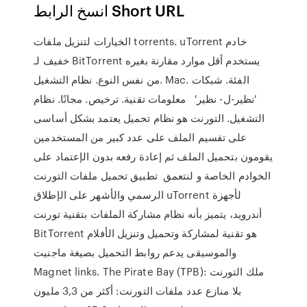
انسخ الرابط Short URL
الخيارات لتنزيل ملفات torrents. uTorrent خادم
خفيف لـ BitTorrent يستخدم أقل موارد مقارنة بغيره
من نفس النوع. نظام التشغيل. Mac. الفئة. شبكات
'نظير-ل- نظير' معلومات تقنية. ترخيص. مجانًا. نظام
التشغيل. التورنت هو نظام تحميل يعتمد بشكل أساسى
على تقسيم الملف على عدد كبير من المستخدمين
يقومون بتحميل الملف ثم إعادة رفعه بدون الإعتماد على
الخوادم الخاصة و لنتعمق تطبيق تحميل ملفات التورنت
الرسمي والأشهر على الإطلاق uTorrent لأجهزة
أندرويد، يتميز بأنه نظام مشاركة الملفات بتقنية تورنت
BitTorrent هو تقنية لمشاركة وتحميل وتنزيل الأفلام
والموسيقى يدعم روابط التحميل بصيغة ماجنيت
Magnet links. The Pirate Bay (TPB): ملك التورنت
بلا منازع عدد ملفات التورنت: أكثر من 3,3 مليون