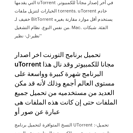
التي يقدمها uTorrent في أخر إصدار مجاناً للكمبيوتر.
الخيارات لتنزيل ملفات torrents. uTorrent خادم
خفيف لـ BitTorrent يستخدم أقل موارد مقارنة بغيره
من نفس النوع. نظام التشغيل. Mac. الفئة. شبكات
'نظير-ل- نظير'
تحميل برنامج التورنت اخر اصدار
uTorrent مجانا للكمبيوتر وقد نال هذا
البرنامج شهرة كبيرة وواسعة على
مستوى العالم أجمع وذلك لأنه قد مكن
العديد من مستخدميه من تحميل جميع
الملفات حتى إن كانت هذه الملفات هى
عبارة عن صور أو
النسخ المتوافرة لتحميل برنامج UTorrent :-تحميل
برنامج يو تورنت عربي للكمبيوتر: البرنامج يدعم العديد