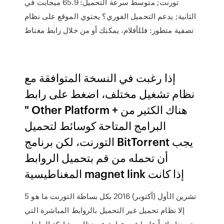
تورنت; متوسط سرعة التحميل: 65.9 ميجابت في
الثانية; يدعم التحميل الفوري؟ يحتوي الموقع على نظام
تصفية متطور: فللأفلام، يمكنك أو من خلال رابط مغناط
إذا رغبت في النسخة المتوافقة مع
نظام تشغيل مختلف، اضغط على رابط
" Other Platform + هناك الكثير من
البرامج المتاحة كوسائط لتحميل
التورنت، لكن برنامج BitTorrent يجب
أن تحمله من قم بتحميل الروابط
المغناطيسية magnet link إذا كانت
5 تشرين الأول (أكتوبر) 2016 بكل بساطة التورنت ما هو
إلا نظام تحميل غير التحميل بالروابط المباشرة التي
تعودنا دائماً عليها فهو عبارة عن نظام مشاركة الملفات