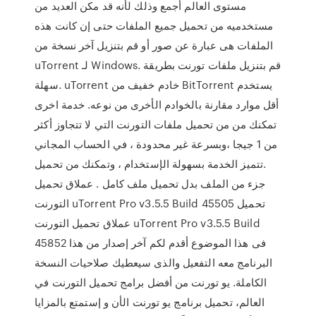
مستوى العالم أجمع وذلك لأنه قد مكن العديد من
مستخدميه من تحميل جميع الملفات حتى إن كانت هذه
الملفات هى عبارة عن صور أو قم بتنزيل آخر نسخة من
uTorrent لـ Windows. قم بتنزيل ملفات تورنت بطريقة
سهلة. uTorrent خادم خفيف من BitTorrent يستخدم
أقل موارد مقارنة بالخوادم الأخرى من نوعه. خدمة اخرى
تمكنك من من تحميل ملفات التورنت التي لا تتجاوز أكثر
من 1 جيجا ،وبسرعة غير محدودة ، في الحساب المجاني
.تتميز الخدمة بسهولة الإستخدام ، وتمكنك من تحميل
جزء من الملف بدل تحميل ملف كامل . عملاق تحميل
التورنت uTorrent Pro v3.5.5 Build 45505 تحميل
عملاق تحميل التورنت uTorrent Pro v3.5.5 Build
45852 فى هذا الموضوع أقدم لكم آخر إصدار من هذا
البرنامج معه التفعيل والذى سيعطيك صلاحيات النسخة
الكاملة. يو تورنت من أفضل برامج تحميل التورنت في
العالم، تحميل برنامج يو تورنت الأن و إستمتع بالمزايا