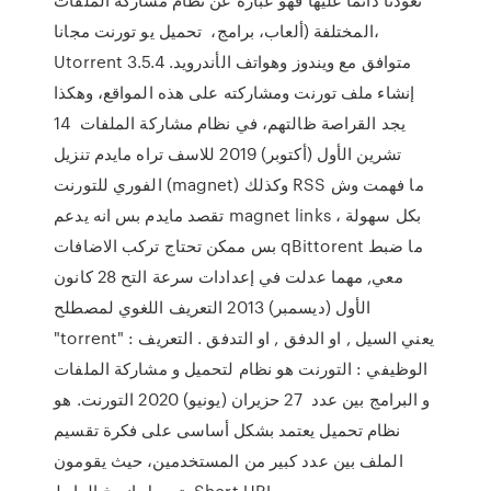
المختلفة (ألعاب، برامج، تحميل يو تورنت مجانا،
Utorrent 3.5.4 متوافق مع ويندوز وهواتف الأندرويد.
إنشاء ملف تورنت ومشاركته على هذه المواقع، وهكذا
يجد القراصة ظالتهم، في نظام مشاركة الملفات 14
تشرين الأول (أكتوبر) 2019 للاسف تراه مايدم تنزيل
الفوري للتورنت (magnet) وكذلك RSS ما فهمت وش
تقصد مايدم بس انه يدعم magnet links بكل سهولة ،
بس ممكن تحتاج تركب الاضافات qBittorent ما ضبط
معي, مهما عدلت في إعدادات سرعة التح 28 كانون
الأول (ديسمبر) 2013 التعريف اللغوي لمصطلح
"torrent" : يعني السيل , او الدفق , او التدفق . التعريف
الوظيفي : التورنت هو نظام لتحميل و مشاركة الملفات
و البرامج بين عدد 27 حزيران (يونيو) 2020 التورنت. هو
نظام تحميل يعتمد بشكل أساسى على فكرة تقسيم
الملف بين عدد كبير من المستخدمين، حيث يقومون
بتحميل انسخ الرابط Short URL