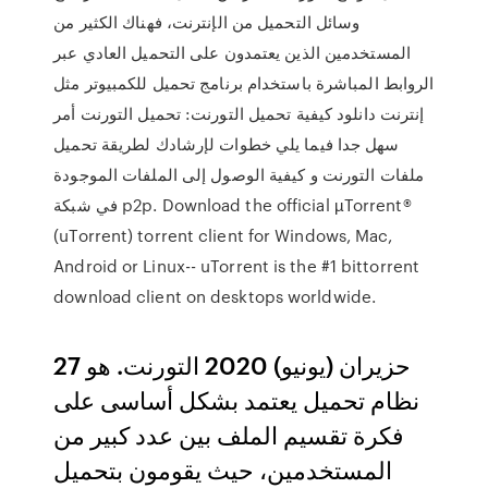
وسائل التحميل من الإنترنت، فهناك الكثير من
المستخدمين الذين يعتمدون على التحميل العادي عبر
الروابط المباشرة باستخدام برنامج تحميل للكمبيوتر مثل
إنترنت دانلود كيفية تحميل التورنت: تحميل التورنت أمر
سهل جدا فيما يلي خطوات لإرشادك لطريقة تحميل
ملفات التورنت و كيفية الوصول إلى الملفات الموجودة
في شبكة p2p. Download the official µTorrent®
(uTorrent) torrent client for Windows, Mac,
Android or Linux-- uTorrent is the #1 bittorrent
download client on desktops worldwide.
27 حزيران (يونيو) 2020 التورنت. هو
نظام تحميل يعتمد بشكل أساسى على
فكرة تقسيم الملف بين عدد كبير من
المستخدمين، حيث يقومون بتحميل