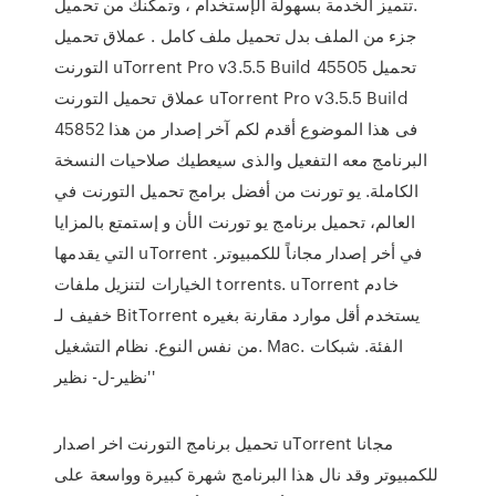
.تتميز الخدمة بسهولة الإستخدام ، وتمكنك من تحميل
جزء من الملف بدل تحميل ملف كامل . عملاق تحميل
التورنت uTorrent Pro v3.5.5 Build 45505 تحميل
عملاق تحميل التورنت uTorrent Pro v3.5.5 Build
45852 فى هذا الموضوع أقدم لكم آخر إصدار من هذا
البرنامج معه التفعيل والذى سيعطيك صلاحيات النسخة
الكاملة. يو تورنت من أفضل برامج تحميل التورنت في
العالم، تحميل برنامج يو تورنت الأن و إستمتع بالمزايا
التي يقدمها uTorrent في أخر إصدار مجاناً للكمبيوتر.
الخيارات لتنزيل ملفات torrents. uTorrent خادم
خفيف لـ BitTorrent يستخدم أقل موارد مقارنة بغيره
من نفس النوع. نظام التشغيل. Mac. الفئة. شبكات
'نظير-ل- نظير'
تحميل برنامج التورنت اخر اصدار uTorrent مجانا
للكمبيوتر وقد نال هذا البرنامج شهرة كبيرة وواسعة على