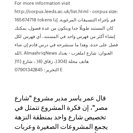
For more information visit
http://corpus.leeds.ac.uk/list.html - corpus size:
165674718 tokens قم بإجراء التنسيقات المرغوبة. إذا
كان المستند طويلًا جدا ويتكون من عدة فصول، يمكنك
إنشاء أكثر من فهرس واحد في المستند، أي فهرس لكل
فصل على حدة. وهذا ما سنشرحه في درس قادم إن شاء
الله. AlmashriqNews ‫العنوان‪ :‬شارع املغرب ‪ -‬بغداد‬
‫محلة (‪ ،)304‬زقاق (‪ ، )8‬شارع (‪)11‬‬ ‫هاتف
التحرير‪07901342845 :‬‬ ‫‪E
قال عمر ياسر مدير مشروع "شارع
مصر"، إن فكرة المشروع تتمثل في
تخصيص شارع واحد بمنطقة النزهة
يجمع المشروعات الصغيرة وعربات