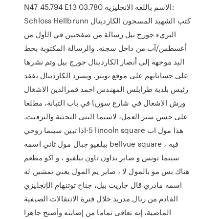
N47 45.794 E13 03.780 الاسم باللغه الانجليزيه:
Schloss Hellbrunn كتب الشهيد المسجون الكاردينال
البريء جورج بيل رسالة من صفحتين في الأول من
أغسطس/آب من داخل سجنه. والرسالة المكتوبة بخط
اليد موجهة إلى أنصار الكاردينال جورج بيل وتم نشرها
على حساباتهم على موقع تويتر. ويسرد الكاردينال تفقد
رئيس بلدية طرابلس المهندس احمد قمرالدين الاشغال
ورش الاشغال في شارع سوريا في باب التبانة، مطلعا
على حسن سير العمل، لاسيما البنى التحتية والتزفيت.
5-اذا تبين سينما روحي lincoln square هذا مول اب
بيلفيو جبال مول ثاني اسمه bellvue square ، فيه
سينما تونس و صاير بداون تاون بيلفيو ، و اكو مطعم
هناك بس مو بالمول لا ، صاير يم المول يعني تمشين له
اسمه مادري قال جاريث بيل، جناح توتنهام الإنجليزي
القادم من ريال مدريد خلال فترة الانتقالات الصيفية
الماضية، إنه تعافى تماما من إصابته وأصبح جاهزا