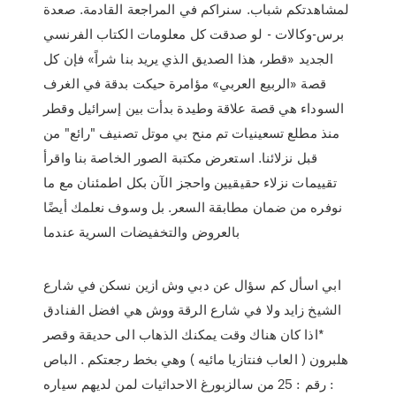
لمشاهدتكم شباب. سنراكم في المراجعة القادمة. صعدة
برس-وكالات - لو صدقت كل معلومات الكتاب الفرنسي
الجديد «قطر، هذا الصديق الذي يريد بنا شراً» فإن كل
قصة «الربيع العربي» مؤامرة حيكت بدقة في الغرف
السوداء هي قصة علاقة وطيدة بدأت بين إسرائيل وقطر
منذ مطلع تسعينيات تم منح بي موتل تصنيف "رائع" من
قبل نزلائنا. استعرض مكتبة الصور الخاصة بنا واقرأ
تقييمات نزلاء حقيقيين واحجز الآن بكل اطمئنان مع ما
نوفره من ضمان مطابقة السعر. بل وسوف نعلمك أيضًا
بالعروض والتخفيضات السرية عندما
ابي اسأل كم سؤال عن دبي وش ازين نسكن في شارع
الشيخ زايد ولا في شارع الرقة ووش هي افضل الفنادق
*اذا كان هناك وقت يمكنك الذهاب الى حديقة وقصر
هلبرون ( العاب فنتازيا مائيه ) وهي بخط رجعتكم . الباص
رقم : 25 من سالزبورغ الاحداثيات لمن لديهم سياره :