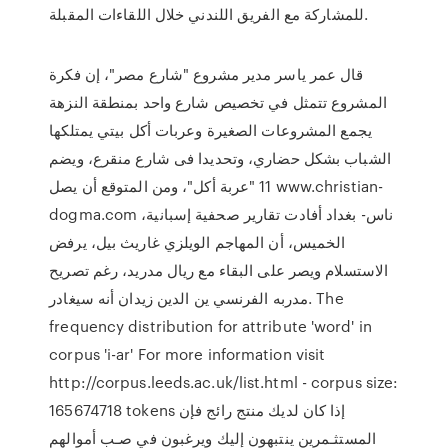
للمشاركة مع الفريق اللندني خلال اللقاءات المقبلة.
قال عمر ياسر مدير مشروع "شارع مصر"، إن فكرة
المشروع تتمثل في تخصيص شارع واحد بمنطقة النزهة
يجمع المشروعات الصغيرة وعربات أكل بيتي يمتلكها
الشباب بشكل حضاري، وتحديدا فى شارع منقرع، ويضم
11 "عربة أكل"، ومن المتوقع أن يصل www.christian-
dogma.com ناس- بغداد أفادت تقارير صحفية إسبانية،
الخميس، أن المهاجم الويلزي غاريث بيل، يرفض
الاستسلام ويصر على البقاء مع ريال مدريد، رغم تصريح
مدربه الفرنسي ين الدين زيدان أنه سيغادر. The
frequency distribution for attribute 'word' in
corpus 'i-ar' For more information visit
http://corpus.leeds.ac.uk/list.html - corpus size:
165674718 tokens إذا كان لديك منتج رائج فإن
المستثـمرين ينتبهون إليك ويرغبون في صـب أموالهم