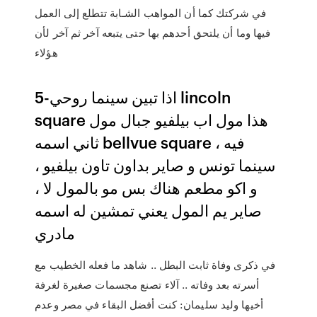
في شركتك كما أن المواهب الشـابة تتطلع إلى العمل
فيها وما أن يلتحق أحدهم بها حتى يتبعه آخر ثم آخر لأن
هؤلاء
5-اذا تبين سينما روحي lincoln
square هذا مول اب بيلفيو جبال مول
ثاني اسمه bellvue square ، فيه
سينما تونس و صاير بداون تاون بيلفيو ،
و اكو مطعم هناك بس مو بالمول لا ،
صاير يم المول يعني تمشين له اسمه
مادري
في ذكرى وفاة ثابت البطل .. شاهد ما فعله الخطيب مع
أسرته بعد وفاته .. آلاء تصنع مجسمات صغيرة لغرفة
أخيها وليد سليمان: كنت أفضل البقاء في مصر وعدم