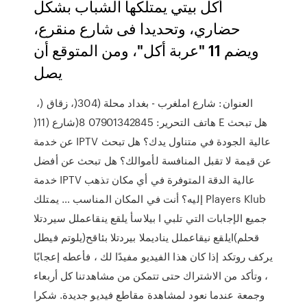
أكل بيتي يمتلكها الشباب بشكل
حضاري، وتحديدا فى شارع منقرع،
ويضم 11 "عربة أكل"، ومن المتوقع أن
يصل
‫العنوان‪ :‬شارع املغرب ‪ -‬بغداد‬ ‫محلة (‪ ،)304‬زقاق (‪ ،
)8‬شارع (‪)11‬‬ ‫هاتف التحرير‪07901342845 :‬‬ ‫‪E هل تبحث
عن خدمة IPTV عالية الجودة في متناول يدك؟ هل تبحث
عن قيمة لا تقبل المنافسة لأموالك؟ هل تبحث عن أفضل
خدمة IPTV عالية الدقة المتوفرة في أي مكان تذهب
إليه؟ أنت في المكان المناسب … يمتلك Players Klub
جميع الإجابات التي تلبي ا بيلاسأ يلقع ينقاعملل سيردتلا
قحلم)ايلقع نيقاعملل يناديملا بيردتلا بئاقح(يلوتم فيطل
يركف روتكد إذا كان هذا الفيديو مفيدًا لك ، فأعطه إعجابًا
، وتأكد من الاشتراك حتى تتمكن من مشاهدتنا كل أربعاء
وجمعة عندما نعود لمشاهدة مقاطع فيديو جديدة. شكرا