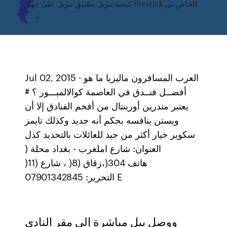
كيفية تنزيل تطبيق تنزيل على جهاز firestick الخاص بي
Jul 02, 2015 · العرب المسافرون ماليزيا ما هو
أفضــل فنــدق في العاصمة كوالالمبـــور ؟ #
يعتبر مندرين أورينتال من أفخم الفنادق إلا أن
ويستن ينافسه بحكم أنه جديد وكذلك تايمز
سكوير خيار أكثر من جيد للعائلات بالتحديد كذل
،)304‬زقاق (‪ ، )8‬شارع (‪)11‬‬ ‫هاتف
التحرير‪07901342845 :‬‬ ‫‪E
ووصل بيل مباشرة إلى مقر النادي