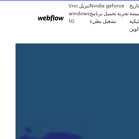
اريخ
Nvidia geforce
Vnc تنزيل
نيسة
تجربة تحميل برنامج
windows
يكية
تشغيل بطيء
10