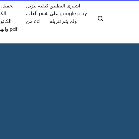
اشترى التطبيق
كيفية تنزيل
تحميل ت
على google play
ألعاب ps4
الك
ولم يتم تنزيله
من cd
الكاثول
والهالوين pdf